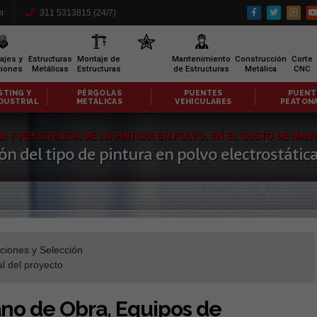
m
311 5313815 (24/7)
ajes y
Estructuras
Montaje de
Mantenimiento
Construcción
Corte
ciones
Metálicas
Estructuras
de Estructuras
Metálica
CNC
OLAS
PUENTES
PUENTES
PÓRTI
ICAS
VEHICULARES
PEATONALES
METÁLI
AD Y RESISTENCIA DE LA PINTURA EN POLVO, EN EL COSTO DE MAN
ión del tipo de pintura en polvo electrostática
iones y Selección
al del proyecto
no de Obra, Equipos de