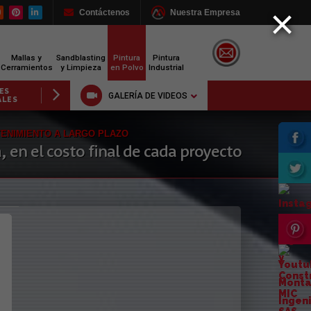
×
Contáctenos
Nuestra Empresa
Mallas y
Sandblasting
Pintura
Pintura
Cerramientos
y Limpieza
en Polvo
Industrial
COS
FABRICACIONES
ESTRUCTURAS
ESTRUCTURA
GALERÍA DE VIDEOS
COS
METALMECÁNICAS
PARA PISOS
PARQUES INF
TENIMIENTO A LARGO PLAZO
, en el costo final de cada proyecto