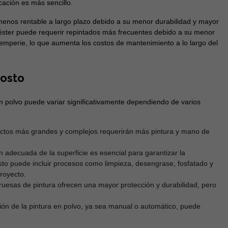
cación es más sencillo.
 menos rentable a largo plazo debido a su menor durabilidad y mayor
éster puede requerir repintados más frecuentes debido a su menor
intemperie, lo que aumenta los costos de mantenimiento a lo largo del
costo
en polvo puede variar significativamente dependiendo de varios
tos más grandes y complejos requerirán más pintura y mano de
 adecuada de la superficie es esencial para garantizar la
sto puede incluir procesos como limpieza, desengrase, fosfatado y
royecto.
esas de pintura ofrecen una mayor protección y durabilidad, pero
ión de la pintura en polvo, ya sea manual o automático, puede