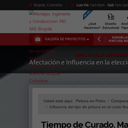
Bogotá, Colombia
Lun-Vie
7am-6pm -
Sab
7am-1p
¿Qué
Diseño
Ancl
Hacemos?
Estructural
Fija
ICIOS
PIEZAS METÁLICAS
SANDBLASTING Y
PÉRG
GALERÍA DE PROYECTOS
RATIVOS
INDUSTRIALES
PINTURA INDUSTRIAL
METÁL
IMPACTO DE LA DURABILID
Afectación e Influencia en la elecc
Usted está aquí:
Pintura en Polvo
Comparac
Influencia del tipo de pintura en el costo fin
Tiempo de Curado, Ma