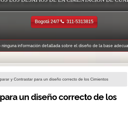
Bogotá 24/7
311-5313815
 ninguna información detallada sobre el diseño de la base adecuad
arar y Contrastar para un diseño correcto de los Cimientos
para un diseño correcto de los