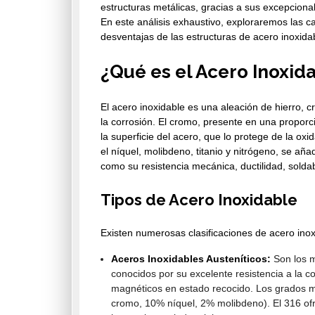
estructuras metálicas, gracias a sus excepcional
En este análisis exhaustivo, exploraremos las car
desventajas de las estructuras de acero inoxida
¿Qué es el Acero Inoxid
El acero inoxidable es una aleación de hierro, c
la corrosión. El cromo, presente en una propor
la superficie del acero, que lo protege de la ox
el níquel, molibdeno, titanio y nitrógeno, se a
como su resistencia mecánica, ductilidad, solda
Tipos de Acero Inoxidable
Existen numerosas clasificaciones de acero inoxid
Aceros Inoxidables Austeníticos:
Son los m
conocidos por su excelente resistencia a la co
magnéticos en estado recocido. Los grados m
cromo, 10% níquel, 2% molibdeno). El 316 ofr