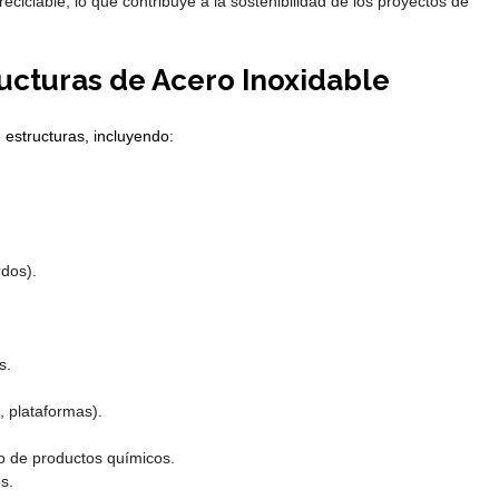
ciclable, lo que contribuye a la sostenibilidad de los proyectos de
ructuras de Acero Inoxidable
 estructuras, incluyendo:
rdos).
s.
 plataformas).
o de productos químicos.
s.