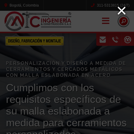
×
Bogotá, Colombia
311-5313815 (24/7)
Naviga
PERSONALIZACIÓN Y DISEÑO A MEDIDA DE
CERRAMIENTOS Y CERCADOS METÁLICOS
CON MALLA ESLABONADA EN ACERO
Cumplimos con los
requisitos específicos de
su malla eslabonada a
medida para cerramientos