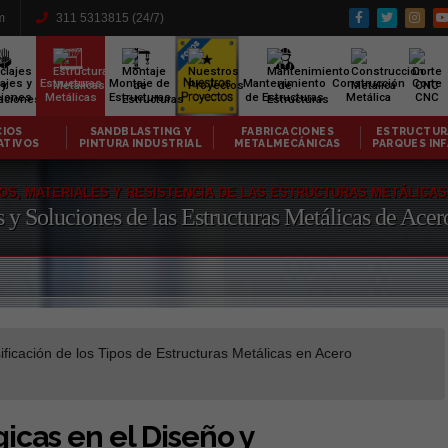
m
311 5313815 (24/7)
ajes y
Estructuras
Montaje de
Mantenimiento
Construcción
Corte
ciones
Metálicas
Estructuras
de Estructuras
Metálica
CNC
STING Y
FABRICACIONES
ESTRUCTURAS PARA
TECHOS Y C
NDUSTRIAL
METALMECÁNICAS
PARQUES INFANTILES
METÁLI
OS, MATERIALES Y RESISTENCIA DE LAS ESTRUCTURAS METÁLICA
s y Soluciones de las Estructuras Metálicas de Ace
ificación de los Tipos de Estructuras Metálicas en Acero
icas en el Diseño y