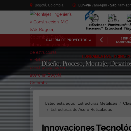
Bogotá, Colombia
Lun-Vie
7am-6pm -
Sab
7am-1p
¿Qué
Diseño
Ancl
Hacemos?
Estructural
Fija
BADOS
PUENTES
EDIFICIOS
SANDBLA
GALERÍA DE PROYECTOS
CTÓNICOS
VEHICULARES
CORPORATIVOS
PINTURA I
FUNDAMENTOS, PRINCIPI
Diseño, Proceso, Montaje, Desafío
Usted está aquí:
Estructuras Metálicas
Clas
Estructuras de Acero Reticuladas
Innovaciones Tecnológ