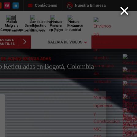
×
Contáctenos
Nuestra Empresa
Mallas y
Sandblasting
Pintura
Pintura
Cerramientos
y Limpieza
en Polvo
Industrial
UBIERTAS
PASARELAS
ESTRUCTURAS
INSTITUCI
GALERÍA DE VIDEOS
CAS
METÁLICAS
INDUSTRIALES
EDUCATI
S DE ACERO RETICULADAS
ro Reticuladas en Bogotá, Colombia