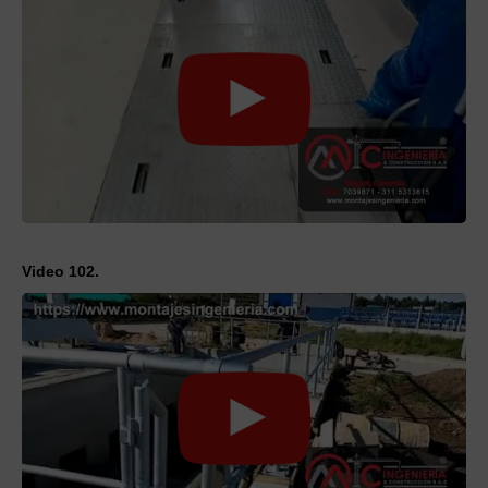
Video 102.