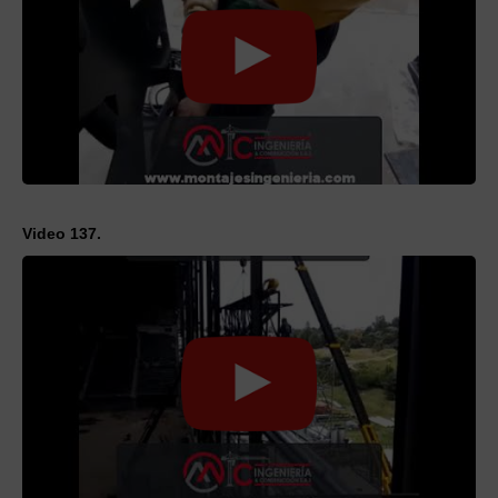
Video 137.