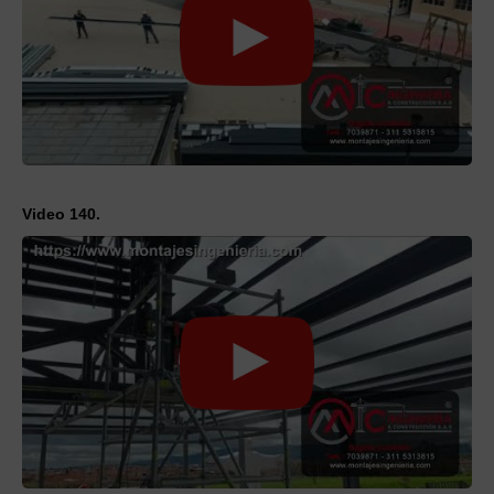
Video 140.