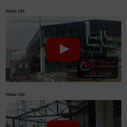
Video 141.
Video 142.