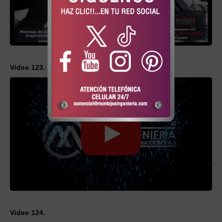
Video 123.
Video 124.