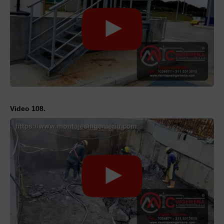
Video 108.