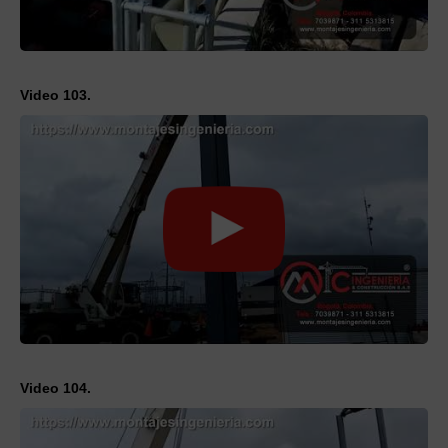
Video 103.
Video 104.