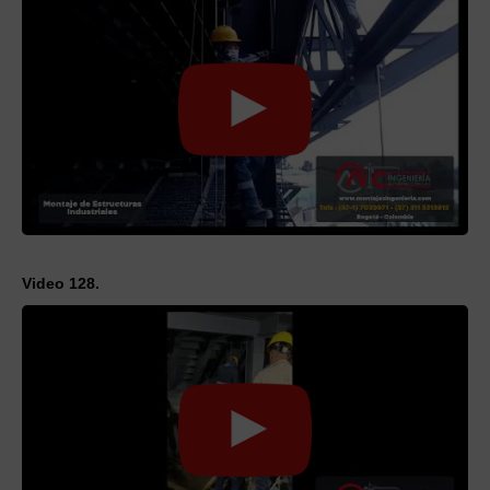
Video 128.