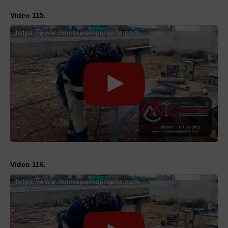
Video 115.
Video 116.