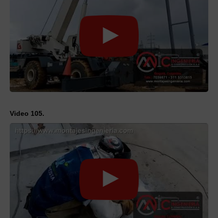
Video 105.