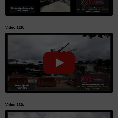
Video 129.
Video 130.