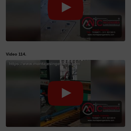
Video 114.