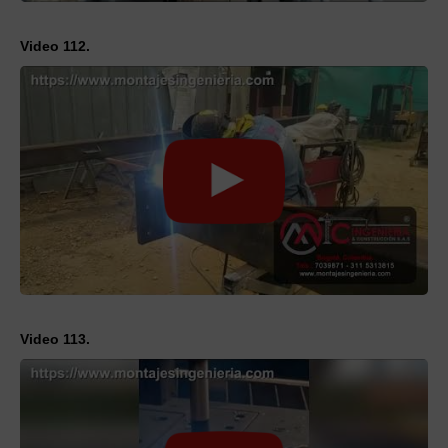
Video 112.
Video 113.