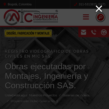
×
Bogotá, Colombia
311-5313815 (24/7)
Naviga
REGISTRO VIDEOGRÁFICO DE OBRAS
CIVILES EN MIC SAS.
Obras ejecutadas por
Montajes, Ingeniería y
Construcción SAS.
Usted está aquí:
Nuestros Proyectos
Galerías de Videos
Proyectos en Video. Galería No. 3