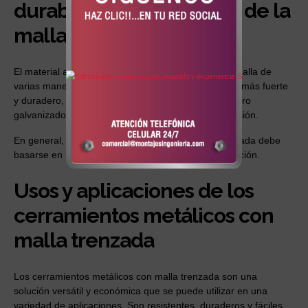
durabilidad y resistencia de la
malla trenzada
El material afecta la durabilidad y resistencia de la malla de
varias maneras. El acero galvanizado es el material más fuerte
y duradero, seguido del aluminio y el plástico. El acero
galvanizado también es el más resistente a la corrosión.
En general, el material elegido para una malla trenzada debe
basarse en las necesidades específicas de la aplicación.
Usos y aplicaciones de los
cerramientos metálicos con
malla trenzada
Los cerramientos metálicos con malla trenzada son una
solución versátil y económica que se puede utilizar en una
variedad de aplicaciones. Son resistentes, duraderos y fáciles