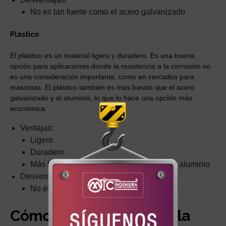
No es tan fuerte como el acero galvanizado
Plástico
El plástico es un material ligero y duradero. Es una buena
opción para aplicaciones donde la resistencia a la corrosión no
es una consideración importante, como en cercados para
mascotas. El plástico también es más barato que el acero
galvanizado y el aluminio, lo que lo hace una opción más
económica.
Ventajas:
Ligero
Duradero
Más barato que el acero galvanizado y el aluminio
Desventajas:
No es resistente a la corrosión
Cómo afecta el material la