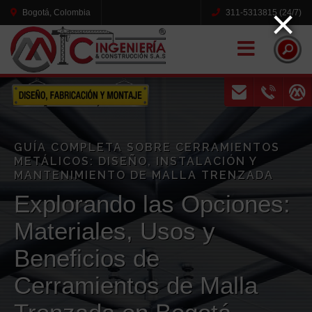
×
Bogotá, Colombia
311-5313815 (24/7)
Naviga
GUÍA COMPLETA SOBRE CERRAMIENTOS
METÁLICOS: DISEÑO, INSTALACIÓN Y
MANTENIMIENTO DE MALLA TRENZADA
Explorando las Opciones:
Materiales, Usos y
Beneficios de
Cerramientos de Malla