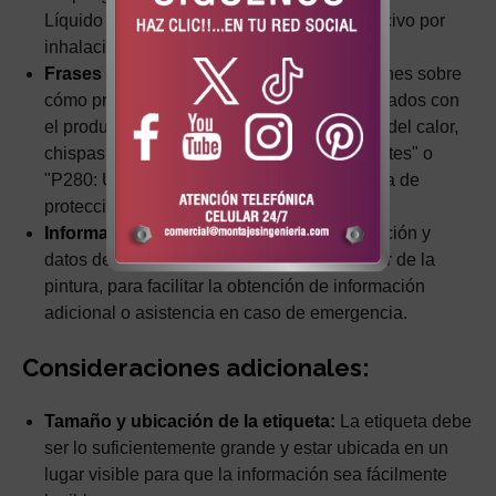
Líquido y vapores inflamables" o "h432: Nocivo por
inhalación".
Frases de precaución (P):
Recomendaciones sobre
cómo prevenir o minimizar los riesgos asociados con
el producto, como "P210: Mantener alejado del calor,
chispas, llamas abiertas y superficies calientes" o
"P280: Usar guantes/prendas/gafas/máscara de
protección".
Información del fabricante:
Nombre, dirección y
datos de contacto del fabricante o proveedor de la
pintura, para facilitar la obtención de información
adicional o asistencia en caso de emergencia.
Consideraciones adicionales:
Tamaño y ubicación de la etiqueta:
La etiqueta debe
ser lo suficientemente grande y estar ubicada en un
lugar visible para que la información sea fácilmente