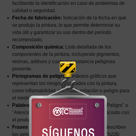
facilitando la identificación en caso de problemas de
calidad o seguridad.
Fecha de fabricación:
Indicación de la fecha en que
se produjo la pintura, lo que permite determinar su
vida útil y garantizar su uso dentro del período
recomendado.
Composición química:
Lista detallada de los
componentes de la pintura, incluyendo pigmentos,
resinas, aditivos y cualquier sustancia peligrosa
presente.
Pictogramas de peligro:
Símbolos gráficos que
representan los riesgos asociados con la pintura,
como inflamabilidad, toxicidad, irritación o peligro para
el medio ambiente.
Palabras de advertencia:
Términos como "Peligro" o
"Atención" que indican el nivel de riesgo asociado con
el producto.
Frases de peligro (H):
Declaraciones que describen
los peligros específicos del producto, como "h226: