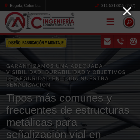
×
Bogotá, Colombia
311-5313815 (24/7)
Naviga
GARANTIZAMOS UNA ADECUADA
VISIBILIDAD, DURABILIDAD Y OBJETIVOS
DE SEGURIDAD EN TODA NUESTRA
SEÑALIZACIÓN
Tipos más comunes y
frecuentes de estructuras
metálicas para
señalización vial en