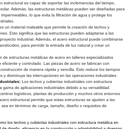
ro estructural es capaz de soportar las inclemencias del tiempo,
ón solar. Además, las estructuras metálicas pueden ser diseñadas para
 impermeables, lo que evita la filtración de agua y protege los
triales.
 es un material maleable que permite la creación de techos y
ones. Esto significa que las estructuras pueden adaptarse a las
 proyecto industrial. Además, el acero estructural puede combinarse
anslúcidos, para permitir la entrada de luz natural y crear un
n de estructuras metálicas de acero en talleres especializados
eficiente y controlado. Las piezas de acero se fabrican con
 construcción de manera rápida y sencilla. Esto reduce los tiempos
s y disminuye las interrupciones en las operaciones industriales.
dustriales:
Los techos y cubiertas industriales con estructura
a gama de aplicaciones industriales debido a su versatilidad.
entros logísticos, plantas de producción y muchos otros entornos
acero estructural permite que estas estructuras se ajusten a las
a sea en términos de carga, tamaño, diseño o requisitos de
o los techos y cubiertas industriales con estructura metálica en
ad de diseño, eficiencia en la construcción y adaptabilidad a diversas