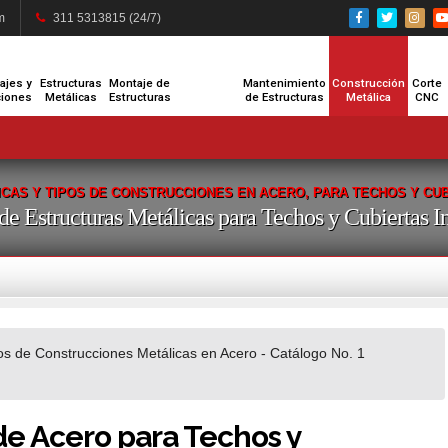
m
311 5313815 (24/7)
ajes y
Estructuras
Montaje de
Mantenimiento
Construcción
Corte
ciones
Metálicas
Estructuras
de Estructuras
Metálica
CNC
CUBIERTAS
RAS PARA
RAS PARA
ETÁLICAS
TÁLICOS
STING Y
CIONES
CIONES
CIONES
S GRÚA
ZACIÓN
TURAS
TURAS
ZO DE
PORTE
NINES
RZOS
ERAS
DAJE
ERAS
ERAS
IERÍA
ELAS
ADOS
OLAS
ICOS
PIES
CIOS
CIOS
AS Y
UES
TES
TES
AS
 INTERNAS
NFANTILES
NDUSTRIAL
TÓNICOS
CÁNICAS
CIONES
GENCIA
INERAS
ATIVOS
IENTOS
CIALES
TÁLICA
RIALES
RIALES
RIALES
RIALES
RIALES
ERCIO
LARES
NALES
CIVIL
STICA
TIVAS
ICOS
ICOS
ICOS
ICOS
ICOS
PISOS
ICAS
ICAS
ICAS
ICAS
LICO
CAS Y TIPOS DE CONSTRUCCIONES EN ACERO, PARA TECHOS Y CUB
de Estructuras Metálicas para Techos y Cubiertas I
os de Construcciones Metálicas en Acero - Catálogo No. 1
de Acero para Techos y