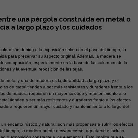
entre una pérgola construida en metal o
cia a largo plazo y los cuidados
oración debido a la exposición solar con el paso del tiempo, lo
ñida para preservar su aspecto original. Además, la madera se
a descomposición, especialmente en la base de las columnas de la
iones y la eventual reposición de las tejas.
de metal y una de madera es la durabilidad a largo plazo y el
las de metal tienden a ser más resistentes y duraderas frente a los
rgolas de madera requieren un mayor cuidado y mantenimiento a lo
etal tienden a ser más resistentes y duraderas frente a los efectos
e madera requieren un mayor cuidado y mantenimiento a lo largo del
un encanto rústico y natural, son más propensas a sufrir los efectos
 del tiempo, la madera puede desvanecerse, agrietarse e incluso
ad o exposición constante a los elementos. Esto implica que se