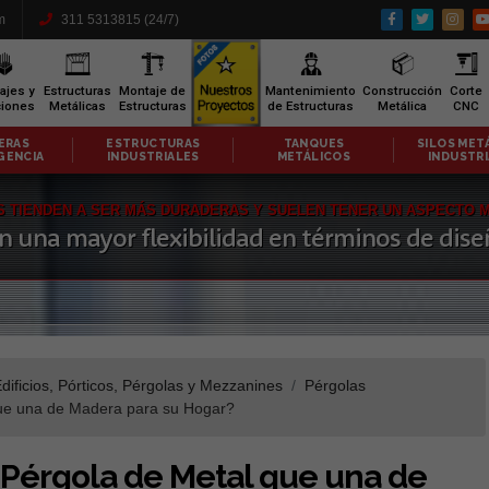
m
311 5313815 (24/7)
ajes y
Estructuras
Montaje de
Mantenimiento
Construcción
Corte
ciones
Metálicas
Estructuras
de Estructuras
Metálica
CNC
CTURAS
TANQUES
SILOS METÁLICOS
CA
TRIALES
METÁLICOS
INDUSTRIALES
RESIDEN
S TIENDEN A SER MÁS DURADERAS Y SUELEN TENER UN ASPECTO 
n una mayor flexibilidad en términos de dise
dificios, Pórticos, Pérgolas y Mezzanines
Pérgolas
que una de Madera para su Hogar?
 Pérgola de Metal que una de