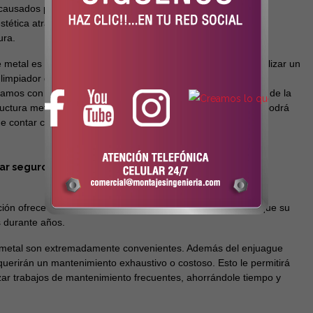
causados por los rayos UV y la exposición al clima. Estos
stética atractiva, sino que también actúan como una barrera
ura.
de metal es su bajo mantenimiento anual. Recomendamos realizar un
limpiador de baja presión para mantenerla en perfectas
amos con especialistas en pérgolas que pueden encargarse de la
ctura metálica. Al confiar en nuestros profesionales, usted podrá
 de contar con un tiempo libre para ocuparse de otras tareas
ar seguro de que está invirtiendo en una estructura
ción ofrece una gran solidez y estabilidad, lo que garantiza que su
 durante años.
e metal son extremadamente convenientes. Además del enjuague
uerirán un mantenimiento exhaustivo o costoso. Esto le permitirá
lizar trabajos de mantenimiento frecuentes, ahorrándole tiempo y