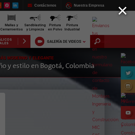
×
Contáctenos
Nuestra Empresa
Mallas y
Sandblasting
Pintura
Pintura
Cerramientos
y Limpieza
en Polvo
Industrial
SAS
PIEZAS METÁLICAS
BARANDAJE
TRANSP
GALERÍA DE VIDEOS
CIALES
INDUSTRIALES
METÁLICO
Y LOGÍS
MÁS MODERNO Y ELEGANTE
ño y estilo en Bogotá, Colombia