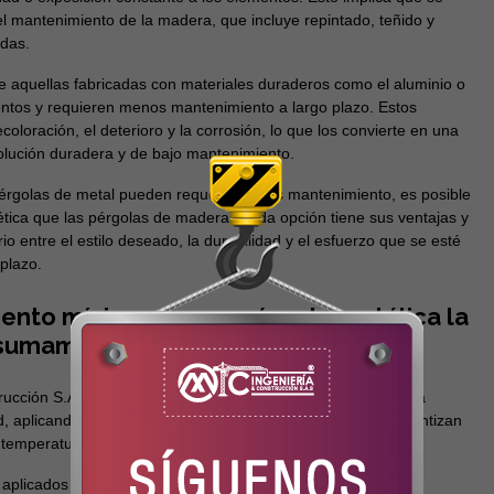
el mantenimiento de la madera, que incluye repintado, teñido y
das.
e aquellas fabricadas con materiales duraderos como el aluminio o
mentos y requieren menos mantenimiento a largo plazo. Estos
oloración, el deterioro y la corrosión, lo que los convierte en una
olución duradera y de bajo mantenimiento.
 pérgolas de metal pueden requerir menos mantenimiento, es posible
ética que las pérgolas de madera. Cada opción tiene sus ventajas y
io entre el estilo deseado, la durabilidad y el esfuerzo que se esté
 plazo.
iento mínimo de una pérgola metálica la
 sumamente valiosa
ucción S.A.S. en Bogotá, COlombia, fabrica estructuras para
ad, aplicando recubrimientos en polvo de excelencia que garantizan
s temperaturas.
 aplicados a las pérgolas de metal proporcionan una mayor