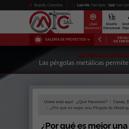
Bogotá, Colombia
Lun-Vie
7am-6pm -
Sab
7am-1p
¿Qué
Diseño
Ancl
Hacemos?
Estructural
Fija
ENTES
ESTRUCTURAS PARA
ESCALERAS
ESTRU
GALERÍA DE PROYECTOS
TONALES
EL COMERCIO
DE EMERGENCIA
INDUS
LAS PÉRGOLAS METÁLICA
Las pérgolas metálicas permite
Usted está aquí:
¿Qué Hacemos?
Casas, E
¿Por qué es mejor una Pérgola de Metal 
¿Por qué es mejor una