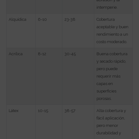
intemperie.
Alquídica
6-10
23-38
Cobertura
aceptable y buen
rendimiento a un
costo moderado.
Acrílica
8-12
30-45
Buena cobertura
y secado rápido,
pero puede
requerir más
capas en
superficies
porosas.
Látex
10-15
38-57
Alta cobertura y
fácil aplicación,
pero menor
durabilidad y