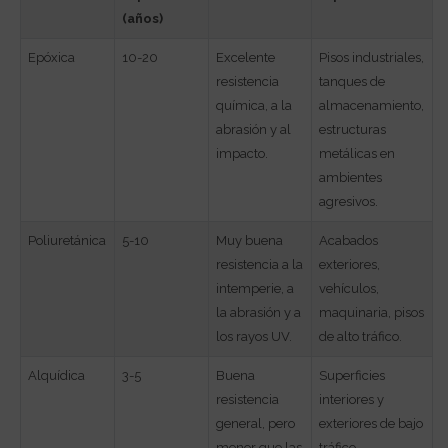
(años)
Epóxica
10-20
Excelente
Pisos industriales,
resistencia
tanques de
química, a la
almacenamiento,
abrasión y al
estructuras
impacto.
metálicas en
ambientes
agresivos.
Poliuretánica
5-10
Muy buena
Acabados
resistencia a la
exteriores,
intemperie, a
vehículos,
la abrasión y a
maquinaria, pisos
los rayos UV.
de alto tráfico.
Alquídica
3-5
Buena
Superficies
resistencia
interiores y
general, pero
exteriores de bajo
menor que las
tráfico,