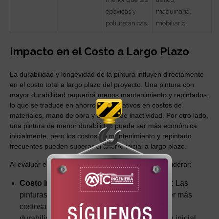
epóxicas y
maquinaria,
poliuretánicas.
mobiliario.
Impacto en el Costo a Largo Plazo
La durabilidad y longevidad de la pintura influyen directamente
en el costo total a largo plazo del proyecto. Una pintura con
mayor durabilidad requerirá menos mantenimiento y repintados,
lo que se traduce en ahorros significativos en costos de
materiales, mano de obra y tiempo de inactividad. Por otro lado,
una pintura de menor durabilidad puede ser más económica
inicialmente, pero los costos de mantenimiento y repintado
frecuentes pueden superar el ahorro inicial a largo plazo.
Al evaluar el costo a largo plazo, es importante considerar:
Costo inicial de la pintura y su aplicación:
Las
pinturas epóxicas y poliuretánicas suelen ser más
costosas que las alquídicas, pero su mayor
durabilidad puede compensar esta inversión inicial.