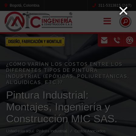
×
Bogotá, Colombia
311-5313815 (24/7)
Naviga
¿CÓMO VARÍAN LOS COSTOS ENTRE LOS
DIFERENTES TIPOS DE PINTURA
INDUSTRIAL (EPÓXICAS, POLIURETÁNICAS,
ALQUÍDICAS, ETC.)?
Pintura Industrial:
Montajes, Ingeniería y
Construcción MIC SAS.
Usted está aquí:
Pintura Industrial
Costos Asociados