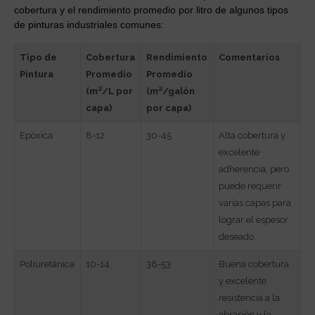
cobertura y el rendimiento promedio por litro de algunos tipos
de pinturas industriales comunes:
Tipo de
Cobertura
Rendimiento
Comentarios
Pintura
Promedio
Promedio
(m²/L por
(m²/galón
capa)
por capa)
Epóxica
8-12
30-45
Alta cobertura y
excelente
adherencia, pero
puede requerir
varias capas para
lograr el espesor
deseado.
Poliuretánica
10-14
38-53
Buena cobertura
y excelente
resistencia a la
abrasión y la