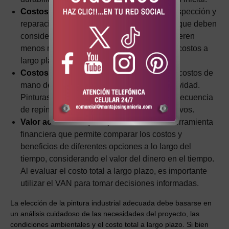
Costos de mantenimiento:
La limpieza, inspección y
reparación de daños son costos periódicos que deben
considerarse. Pinturas más duraderas requieren
menos mantenimiento, lo que reduce estos costos a
largo plazo.
Costos de repintado:
El repintado implica costos de
mano de obra, materiales y tiempo de inactividad.
Pinturas con mayor longevidad reducen la frecuencia
de repintados, generando ahorros significativos.
Valor actual neto (VAN):
El VAN es una herramienta
financiera que permite comparar los costos y
beneficios de diferentes opciones a lo largo del
tiempo, considerando el valor del dinero en el tiempo.
Al evaluar el costo total a largo plazo, es importante
utilizar el VAN para tomar decisiones informadas.
La elección de la pintura industrial adecuada debe basarse en
un análisis cuidadoso de las necesidades del proyecto, las
condiciones ambientales y el costo total a largo plazo. Si bien