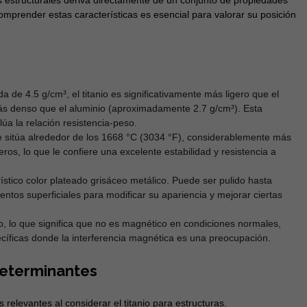
es estructurales deriva directamente de un conjunto de propiedades
omprender estas características es esencial para valorar su posición
de 4.5 g/cm³, el titanio es significativamente más ligero que el
s denso que el aluminio (aproximadamente 2.7 g/cm³). Esta
úa la relación resistencia-peso.
 sitúa alrededor de los 1668 °C (3034 °F), considerablemente más
ros, lo que le confiere una excelente estabilidad y resistencia a
stico color plateado grisáceo metálico. Puede ser pulido hasta
mientos superficiales para modificar su apariencia y mejorar ciertas
o, lo que significa que no es magnético en condiciones normales,
cíficas donde la interferencia magnética es una preocupación.
Determinantes
elevantes al considerar el titanio para estructuras.