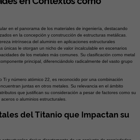
dades en Contextos como
ular en el panorama de los materiales de ingeniería, destacando
izados en la concepción y construcción de estructuras metálicas.
ereza intrínseca del aluminio en aplicaciones estructurales
s únicas le otorgan un nicho de valor incalculable en escenarios
pacidades de los metales más comunes. Su clasificación como metal
componente principal, diferenciándolo radicalmente del vasto grupo
ico Ti y número atómico 22, es reconocido por una combinación
cuentran juntas en otros metales. Su relevancia en el ámbito
 atributos que justifican su consideración a pesar de factores como su
 aceros o aluminios estructurales.
les del Titanio que Impactan su