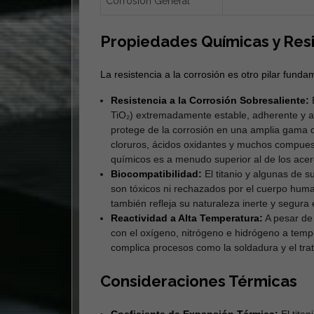
Corrosión General
Propiedades Químicas y Res
La resistencia a la corrosión es otro pilar fundame
Resistencia a la Corrosión Sobresaliente:
E
TiO₂) extremadamente estable, adherente y a
protege de la corrosión en una amplia gama d
cloruros, ácidos oxidantes y muchos compuest
químicos es a menudo superior al de los acer
Biocompatibilidad:
El titanio y algunas de s
son tóxicos ni rechazados por el cuerpo hum
también refleja su naturaleza inerte y segura 
Reactividad a Alta Temperatura:
A pesar de 
con el oxígeno, nitrógeno e hidrógeno a temp
complica procesos como la soldadura y el tra
Consideraciones Térmicas