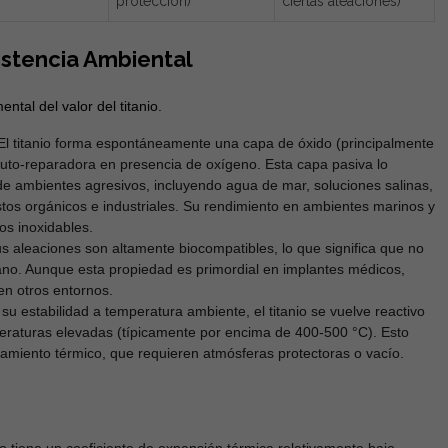
protección)
ciertas aleaciones)
istencia Ambiental
ntal del valor del titanio.
l titanio forma espontáneamente una capa de óxido (principalmente
uto-reparadora en presencia de oxígeno. Esta capa pasiva lo
e ambientes agresivos, incluyendo agua de mar, soluciones salinas,
os orgánicos e industriales. Su rendimiento en ambientes marinos y
os inoxidables.
us aleaciones son altamente biocompatibles, lo que significa que no
ano. Aunque esta propiedad es primordial en implantes médicos,
en otros entornos.
su estabilidad a temperatura ambiente, el titanio se vuelve reactivo
eraturas elevadas (típicamente por encima de 400-500 °C). Esto
tamiento térmico, que requieren atmósferas protectoras o vacío.