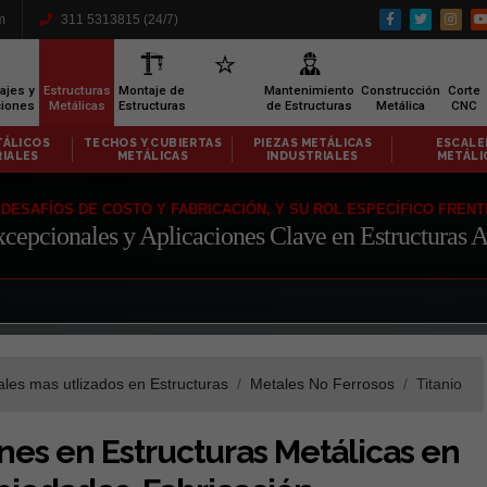
m
311 5313815 (24/7)
ajes y
Estructuras
Montaje de
Mantenimiento
Construcción
Corte
ciones
Metálicas
Estructuras
de Estructuras
Metálica
CNC
CUBIERTAS
PIEZAS METÁLICAS
ESCALERAS
SEÑALIZ
ICAS
INDUSTRIALES
METÁLICAS
VIAL MET
, DESAFÍOS DE COSTO Y FABRICACIÓN, Y SU ROL ESPECÍFICO FRE
Excepcionales y Aplicaciones Clave en Estructuras
les mas utlizados en Estructuras
Metales No Ferrosos
Titanio
ones en Estructuras Metálicas en