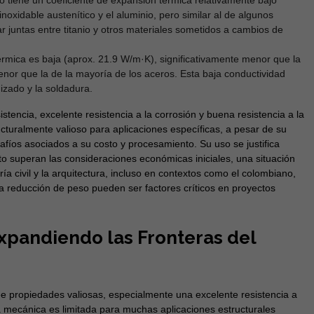
io tiene un coeficiente de expansión térmica relativamente bajo
oxidable austenítico y el aluminio, pero similar al de algunos
r juntas entre titanio y otros materiales sometidos a cambios de
rmica es baja (aprox. 21.9 W/m·K), significativamente menor que la
nor que la de la mayoría de los aceros. Esta baja conductividad
izado y la soldadura.
stencia, excelente resistencia a la corrosión y buena resistencia a la
ructuralmente valioso para aplicaciones específicas, a pesar de su
fíos asociados a su costo y procesamiento. Su uso se justifica
o superan las consideraciones económicas iniciales, una situación
a civil y la arquitectura, incluso en contextos como el colombiano,
a reducción de peso pueden ser factores críticos en proyectos
Expandiendo las Fronteras del
ee propiedades valiosas, especialmente una excelente resistencia a
ia mecánica es limitada para muchas aplicaciones estructurales