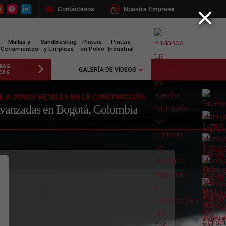
×
Contáctenos
Nuestra Empresa
Mallas y
Sandblasting
Pintura
Pintura
Cerramientos
y Limpieza
en Polvo
Industrial
ACIÓN
PUENTES
CANOPIES
EDIFICI
GALERÍA DE VIDEOS
ÁLICA
PEATONALES
Y GASOLINERAS
CORPORAT
NTE A OTROS METALES EN LA CONSTRUCCIÓN
 Avanzadas en Bogotá, Colombia