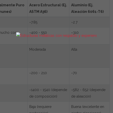
ialmente Puro
Acero Estructural (Ej.
Aluminio (Ej.
munes)
ASTM A36)
Aleación 6061-T6)
~7.85
~2.7
 mucho con
~400 - 550
~310
Moderada
Alta
~200 - 210
~70
~1400 - 1540 (depende
~582 - 652 (depende
de composición)
de aleación)
Baja (requiere
Buena (excelente en