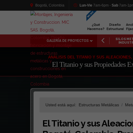
Bogotá, Colombia
Lun-Vie
7am-6pm -
Sab
7am-1p
¿Qué
Diseño
Ancl
Hacemos?
Estructural
Fija
RELAS
PUENTES GRÚA
SILOS METÁLICOS
TECHOS Y 
GALERÍA DE PROYECTOS
LICAS
METÁLICOS
INDUSTRIALES
METÁL
ANÁLISIS DEL TITANIO Y SUS ALEACIONES
El Titanio y sus Propiedades 
Usted está aquí:
Estructuras Metálicas
Meta
El Titanio y sus Aleaci