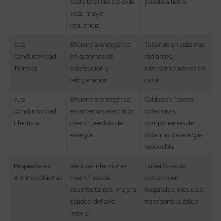
costo total del ciclo de
puesta a tierra.
vida, mayor
resiliencia.
Alta
Eficiencia energética
Tuberías en sistemas
Conductividad
en sistemas de
radiantes,
Térmica
calefacción y
intercambiadores de
refrigeración.
calor.
Alta
Eficiencia energética
Cableado, barras
Conductividad
en sistemas eléctricos,
colectoras,
Eléctrica
menor pérdida de
componentes de
energía.
sistemas de energía
renovable.
Propiedades
Reduce infecciones,
Superficies de
Antimicrobianas
menor uso de
contacto en
desinfectantes, mejora
hospitales, escuelas,
calidad del aire
transporte público.
interior.