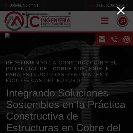
×
Bogotá, Colombia
311-5313815 (24/7)
Naviga
REDEFINIENDO LA CONSTRUCCIÓN Y EL
POTENCIAL DEL COBRE SOSTENIBLE,
PARA ESTRUCTURAS RESILIENTES Y
ECOLÓGICAS DEL FUTURO
Integrando Soluciones
Sostenibles en la Práctica
Constructiva de
Estructuras en Cobre del