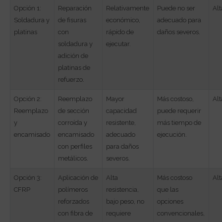
Opción 1:
Reparación
Relativamente
Puede no ser
Alt
Soldadura y
de fisuras
económico,
adecuado para
platinas
con
rápido de
daños severos.
soldadura y
ejecutar.
adición de
platinas de
refuerzo.
Opción 2:
Reemplazo
Mayor
Más costoso,
Alt
Reemplazo
de sección
capacidad
puede requerir
y
corroída y
resistente,
más tiempo de
encamisado
encamisado
adecuado
ejecución.
con perfiles
para daños
metálicos.
severos.
Opción 3:
Aplicación de
Alta
Más costoso
Alt
CFRP
polímeros
resistencia,
que las
reforzados
bajo peso, no
opciones
con fibra de
requiere
convencionales,