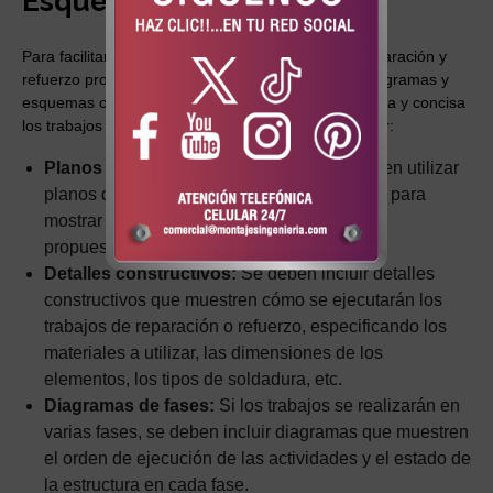
Esquemas Conceptuales
Para facilitar la comprensión de las opciones de reparación y
refuerzo propuestas, es fundamental desarrollar diagramas y
esquemas conceptuales que ilustren de manera clara y concisa
los trabajos a realizar. Estos diagramas deben incluir:
Planos de la estructura existente:
Se deben utilizar
planos de la estructura existente como base para
mostrar las áreas dañadas y las soluciones
propuestas.
Detalles constructivos:
Se deben incluir detalles
constructivos que muestren cómo se ejecutarán los
trabajos de reparación o refuerzo, especificando los
materiales a utilizar, las dimensiones de los
elementos, los tipos de soldadura, etc.
Diagramas de fases:
Si los trabajos se realizarán en
varias fases, se deben incluir diagramas que muestren
el orden de ejecución de las actividades y el estado de
la estructura en cada fase.