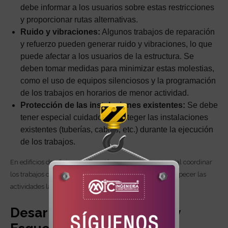
debe informar a los usuarios sobre estas restricciones
y proporcionar rutas alternativas.
Ruido y vibraciones:
Algunos trabajos de reparación
y refuerzo pueden generar ruido y vibraciones, lo que
puede afectar a los usuarios de la estructura. Se
deben tomar medidas para minimizar estas molestias,
como el uso de equipos silenciosos y la programación
de los trabajos en horarios de menor actividad.
Protección de las instalaciones existentes:
Se debe
tener especial cuidado en proteger las instalaciones
existentes (tuberías, cables, etc.) durante la ejecución
de los trabajos.
En edificios de oficinas en Bogotá, por ejemplo, es crucial coordinar
los trabajos de reparación o reforzamiento para no entorpecer las
actividades laborales.
Desarrollo de Diagramas y